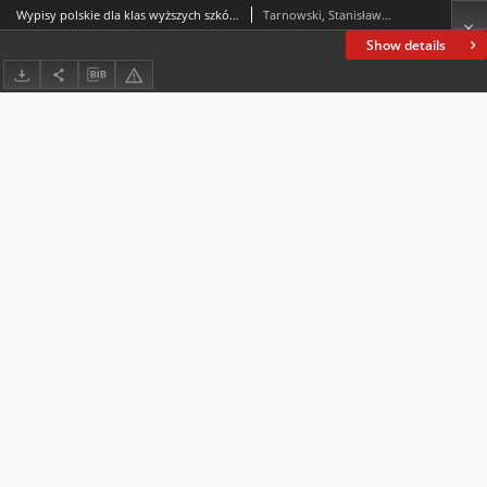
Wypisy polskie dla klas wyższych szkół gimnazjalnych i realnych. Cz. 2
Tarnowski, Stanisław (1837-1917)
Show details