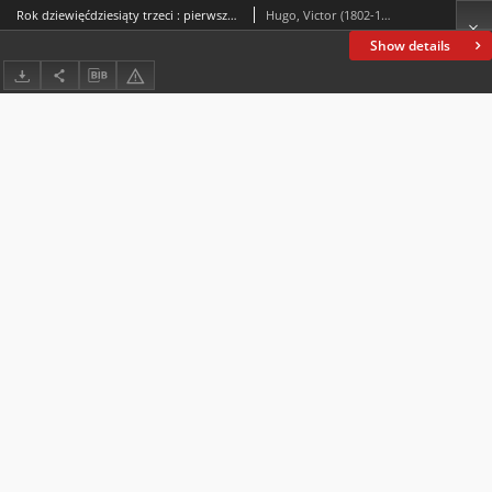
Rok dziewięćdziesiąty trzeci : pierwsze opowiadanie Wojna domowa. T. 3
Hugo, Victor (1802-1885)
Show details