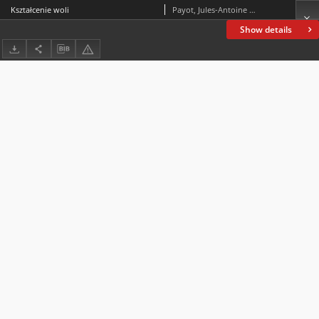
Kształcenie woli
Payot, Jules-Antoine (1859-1940)
Show details