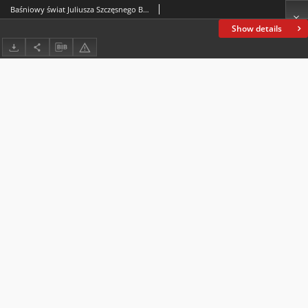
Baśniowy świat Juliusza Szczęsnego Batury w ekslibrisie i małej grafice : katalog wystawy
Show details