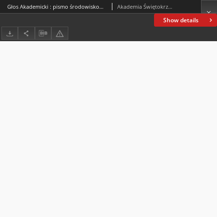
Głos Akademicki : pismo środowiskowe Akademii Świętokrzyskiej im. Jana Kochanowskiego w Kielcach. 2003, R. X, nr 8 (39) : listopad-grudzień 2003
Akademia Świętokrzyska im. Jana Kochanowskiego (Kielce)
Show details