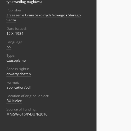
tytuł według nagłówka
Publisher:
Zrzeszenie Gmin Szkolnych Nowego i Starego
Sącza
Date issued:
15 XI 1934
Language:
pol
Type:
czasopismo
Access rights:
otwarty dostęp
Format:
application/pdf
Location of original object:
BU Kielce
Source of Funding:
MNiSW-516/P-DUN/2016