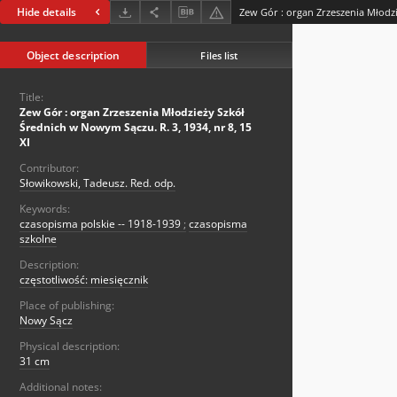
Hide details
Object description
Files list
Title:
Zew Gór : organ Zrzeszenia Młodzieży Szkół
Średnich w Nowym Sączu. R. 3, 1934, nr 8, 15
XI
Contributor:
Słowikowski, Tadeusz. Red. odp.
Keywords:
czasopisma polskie -- 1918-1939
;
czasopisma
szkolne
Description:
częstotliwość: miesięcznik
Place of publishing:
Nowy Sącz
Physical description:
31 cm
Additional notes: