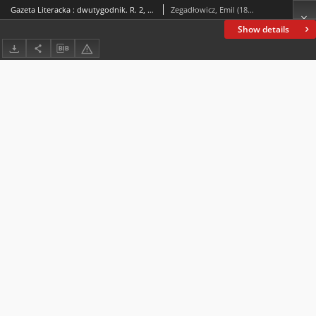
Gazeta Literacka : dwutygodnik. R. 2, 1927, nr 6 (27), 15 III
Zegadłowicz, Emil (1888-1941)
Show details