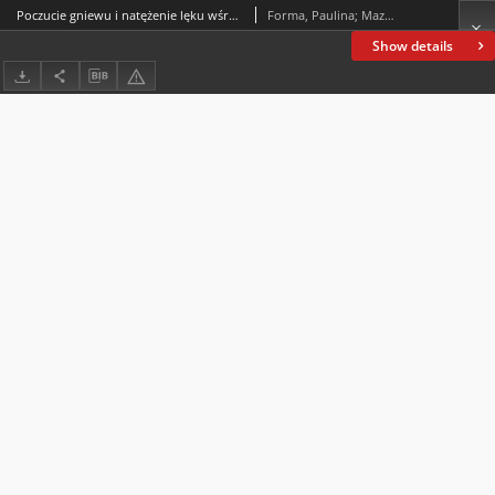
Poczucie gniewu i natężenie lęku wśród osób odbywających karę pozbawienia wolności
Forma, Paulina; Mazur, Eliza; Laurman-Jarząbek, Edyta
Show details