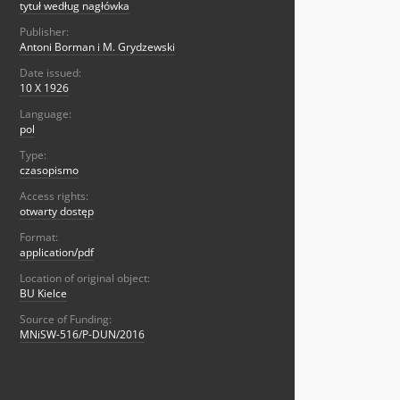
tytuł według nagłówka
Publisher:
Antoni Borman i M. Grydzewski
Date issued:
10 X 1926
Language:
pol
Type:
czasopismo
Access rights:
otwarty dostęp
Format:
application/pdf
Location of original object:
BU Kielce
Source of Funding:
MNiSW-516/P-DUN/2016