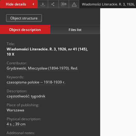
Hide details
Wiadomości Literackie. R. 3, 1926, 
Object structure
Object description
Files list
Title:
Wiadomości Literackie. R. 3, 1926, nr 41 (145),
10 X
Contributor:
Grydzewski, Mieczysław (1894-1970). Red.
Keywords:
czasopisma polskie -- 1918-1939 r.
Description:
częstotliwość: tygodnik
Place of publishing:
Warszawa
Physical description:
4 s. ; 39 cm
Additional notes: