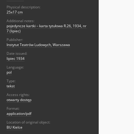
Physical description:
25x17 cm
Additional notes:
pojedyncze kartki – karta tytułowa R.26, 1934, nr
7 (lipiec)
Publisher:
Instytut Teatrów Ludowych, Warszawa
Date issued:
lipiec 1934
Language:
pol
Type:
tekst
Access rights:
otwarty dostęp
Format:
application/pdf
Location of original object:
BU Kielce