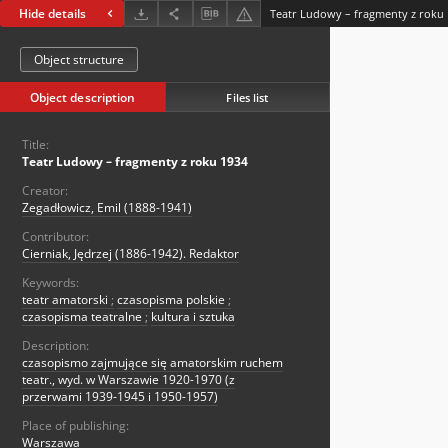
Hide details
Teatr Ludowy – fragmenty z roku
Object structure
Object description
Files list
Title:
Teatr Ludowy – fragmenty z roku 1934
Creator:
Zegadłowicz, Emil (1888-1941)
Contributor:
Cierniak, Jędrzej (1886-1942). Redaktor
Keywords:
teatr amatorski
;
czasopisma polskie
;
czasopisma teatralne
;
kultura i sztuka
Description:
czasopismo zajmujące się amatorskim ruchem
teatr., wyd. w Warszawie 1920-1970 (z
przerwami 1939-1945 i 1950-1957)
Place of publishing:
Warszawa