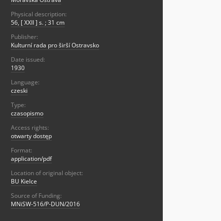
Physical description:
56, [ XXII ] s. ; 31 cm
Publisher:
Kulturní rada pro širší Ostravsko
Date issued:
1930
Language:
czeski
Type:
czasopismo
Access rights:
otwarty dostęp
Format:
application/pdf
Location of original object:
BU Kielce
Source of Funding:
MNiSW-516/P-DUN/2016