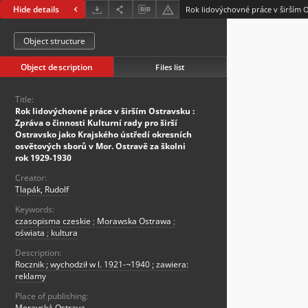
Hide details
Object structure
Object description
Files list
Title:
Rok lidovýchovné práce v širším Ostravsku :
Zpráva o činnosti Kulturní rady pro širší
Ostravsko jako Krajského ústředí okresních
osvětových sborů v Mor. Ostravě za školni
rok 1929-1930
Creator:
Tlapák, Rudolf
Keywords:
czasopisma czeskie
;
Morawska Ostrawa
;
oświata
;
kultura
Description:
Rocznik ; wychodził w l. 1921-¬1940 ; zawiera:
reklamy
Place of publishing:
Moravská Ostrava