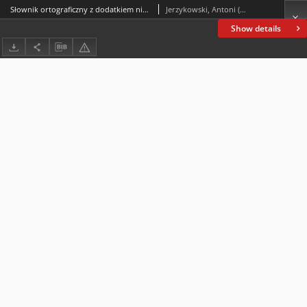
Słownik ortograficzny z dodatkiem niepolskich wyrazów i wyrażeń
Jerzykowski, Antoni (1821-1889)
Show details