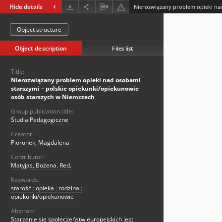
Hide details
Object structure
Object description
Files list
Title:
Nierozwiązany problem opieki nad osobami
starszymi – polskie opiekunki/opiekunowie
osób starszych w Niemczech
Group publication title:
Studia Pedagogiczne
Creator:
Piorunek, Magdalena
Contributor:
Matyjas, Bożena. Red.
Keywords:
starość
;
opieka
;
rodzina
;
opiekunki/opiekunowie
Abstract:
Starzenie się społeczeństw europejskich jest