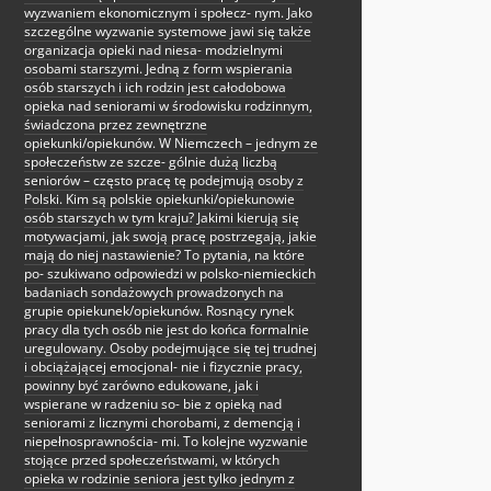
wyzwaniem ekonomicznym i społecz- nym. Jako
szczególne wyzwanie systemowe jawi się także
organizacja opieki nad niesa- modzielnymi
osobami starszymi. Jedną z form wspierania
osób starszych i ich rodzin jest całodobowa
opieka nad seniorami w środowisku rodzinnym,
świadczona przez zewnętrzne
opiekunki/opiekunów. W Niemczech – jednym ze
społeczeństw ze szcze- gólnie dużą liczbą
seniorów – często pracę tę podejmują osoby z
Polski. Kim są polskie opiekunki/opiekunowie
osób starszych w tym kraju? Jakimi kierują się
motywacjami, jak swoją pracę postrzegają, jakie
mają do niej nastawienie? To pytania, na które
po- szukiwano odpowiedzi w polsko-niemieckich
badaniach sondażowych prowadzonych na
grupie opiekunek/opiekunów. Rosnący rynek
pracy dla tych osób nie jest do końca formalnie
uregulowany. Osoby podejmujące się tej trudnej
i obciążającej emocjonal- nie i fizycznie pracy,
powinny być zarówno edukowane, jak i
wspierane w radzeniu so- bie z opieką nad
seniorami z licznymi chorobami, z demencją i
niepełnosprawnościa- mi. To kolejne wyzwanie
stojące przed społeczeństwami, w których
opieka w rodzinie seniora jest tylko jednym z