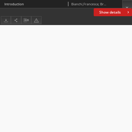
Introduction
Bianchi,Francesca; Bruti, Silvia; Cappelli, Gloria; Manca, Elena
Show details