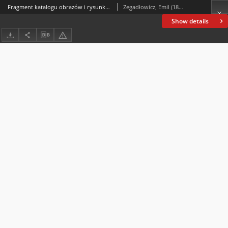
Fragment katalogu obrazów i rysunków Ludwika Misky’ego
Zegadłowicz, Emil (1888-1941)
Show details