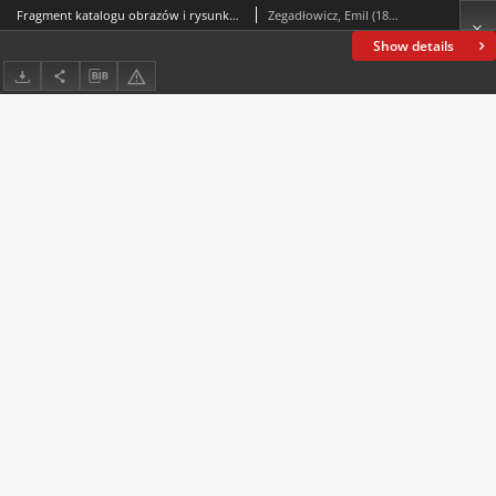
Fragment katalogu obrazów i rysunków Ludwika Misky’ego
Zegadłowicz, Emil (1888-1941)
Show details