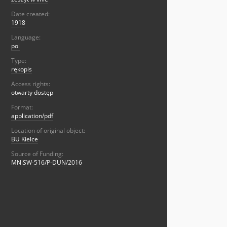
Date created:
1918
Language:
pol
Type:
rękopis
Access rights:
otwarty dostęp
Format:
application/pdf
Location of original object:
BU Kielce
Source of Funding:
MNiSW-516/P-DUN/2016