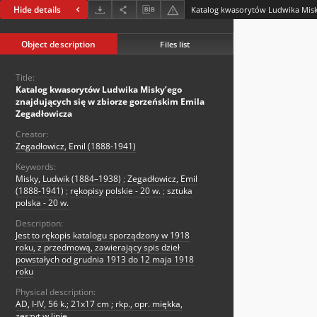
Hide details
Object description
Files list
Title:
Katalog kwasorytów Ludwika Misky’ego
znajdujących się w zbiorze gorzeńskim Emila
Zegadłowicza
Creator:
Zegadłowicz, Emil (1888-1941)
Keywords:
Misky, Ludwik (1884–1938)
;
Zegadłowicz, Emil
(1888-1941)
;
rękopisy polskie - 20 w.
;
sztuka
polska - 20 w.
Description:
Jest to rękopis katalogu sporządzony w 1918
roku, z przedmową, zawierający spis dzieł
powstałych od grudnia 1913 do 12 maja 1918
roku
Physical description:
AD, I-IV, 56 k.; 21x17 cm ; rkp., opr. miękka,
zeszyt w linie