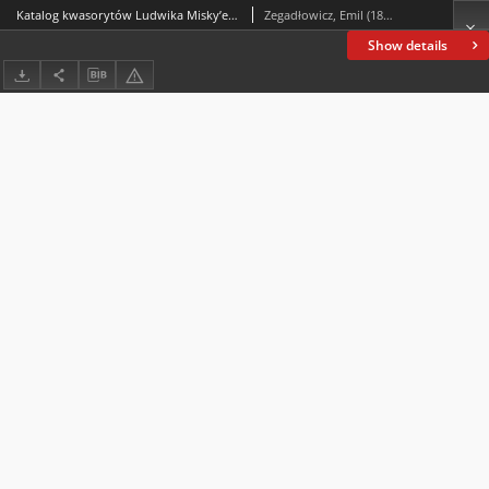
Katalog kwasorytów Ludwika Misky’ego znajdujących się w zbiorze gorzeńskim Emila Zegadłowicza
Zegadłowicz, Emil (1888-1941)
Show details