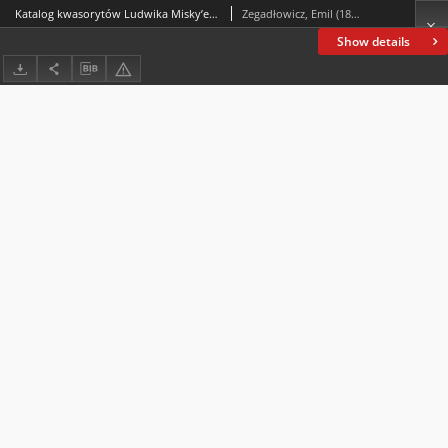
Katalog kwasorytów Ludwika Misky’ego znajdujących się w zbiorze gorzeńskim Emila Zegadłowicza
Zegadłowicz, Emil (1888-1941)
Show details