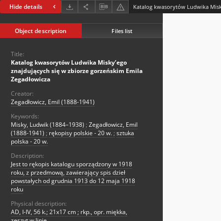
Hide details
Object description
Files list
Title:
Katalog kwasorytów Ludwika Misky’ego
znajdujących się w zbiorze gorzeńskim Emila
Zegadłowicza
Creator:
Zegadłowicz, Emil (1888-1941)
Keywords:
Misky, Ludwik (1884–1938)
;
Zegadłowicz, Emil
(1888-1941)
;
rękopisy polskie - 20 w.
;
sztuka
polska - 20 w.
Description:
Jest to rękopis katalogu sporządzony w 1918
roku, z przedmową, zawierający spis dzieł
powstałych od grudnia 1913 do 12 maja 1918
roku
Physical description:
AD, I-IV, 56 k.; 21x17 cm ; rkp., opr. miękka,
zeszyt w linie