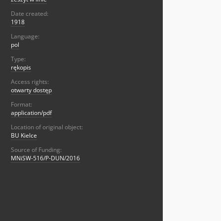
Date created:
1918
Language:
pol
Type:
rękopis
Access rights:
otwarty dostęp
Format:
application/pdf
Location of original object:
BU Kielce
Source of Funding:
MNiSW-516/P-DUN/2016