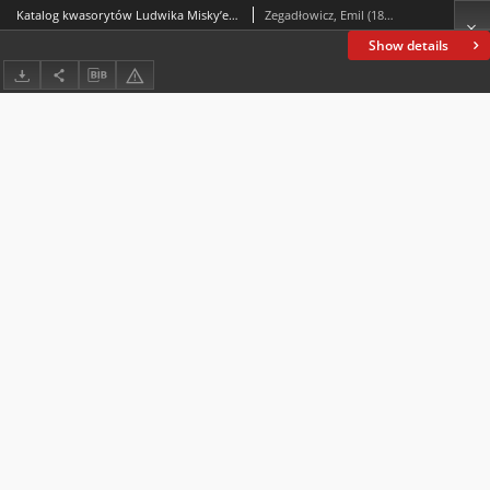
Katalog kwasorytów Ludwika Misky’ego znajdujących się w zbiorze gorzeńskim Emila Zegadłowicza
Zegadłowicz, Emil (1888-1941)
Show details