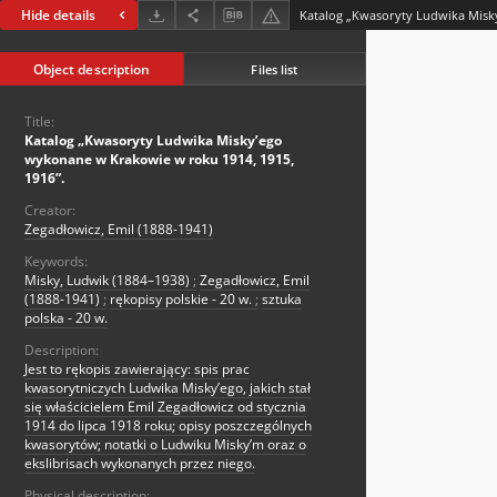
Hide details
Object description
Files list
Title:
Katalog „Kwasoryty Ludwika Misky’ego
wykonane w Krakowie w roku 1914, 1915,
1916”.
Creator:
Zegadłowicz, Emil (1888-1941)
Keywords:
Misky, Ludwik (1884–1938)
;
Zegadłowicz, Emil
(1888-1941)
;
rękopisy polskie - 20 w.
;
sztuka
polska - 20 w.
Description:
Jest to rękopis zawierający: spis prac
kwasorytniczych Ludwika Misky’ego, jakich stał
się właścicielem Emil Zegadłowicz od stycznia
1914 do lipca 1918 roku; opisy poszczególnych
kwasorytów; notatki o Ludwiku Misky’m oraz o
ekslibrisach wykonanych przez niego.
Physical description: