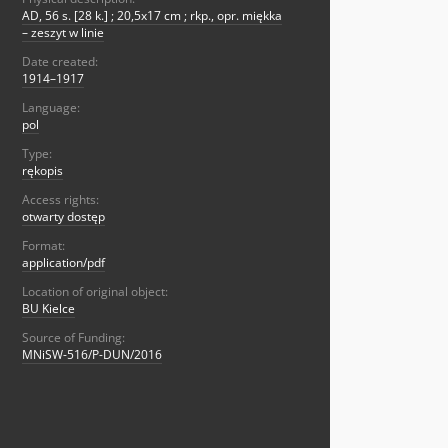
AD, 56 s. [28 k.] ; 20,5x17 cm ; rkp., opr. miękka
– zeszyt w linie
Date created:
1914–1917
Language:
pol
Type:
rękopis
Access rights:
otwarty dostęp
Format:
application/pdf
Location of original object:
BU Kielce
Source of Funding:
MNiSW-516/P-DUN/2016