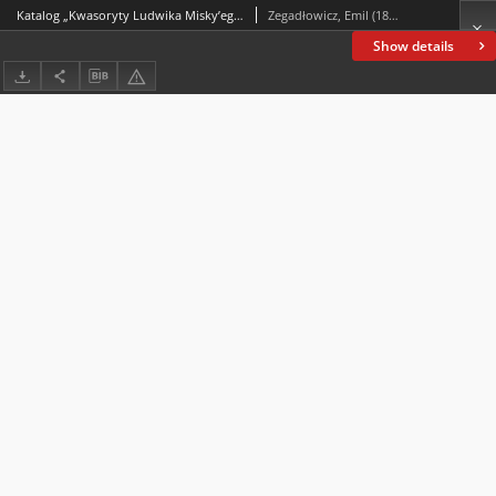
Katalog „Kwasoryty Ludwika Misky’ego wykonane w Krakowie w roku 1914, 1915, 1916”.
Zegadłowicz, Emil (1888-1941)
Show details