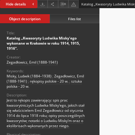
Hide details
Object description
Files list
Title:
Katalog „Kwasoryty Ludwika Misky’ego
wykonane w Krakowie w roku 1914, 1915,
1916”.
Creator:
Zegadłowicz, Emil (1888-1941)
Keywords:
Misky, Ludwik (1884–1938)
;
Zegadłowicz, Emil
(1888-1941)
;
rękopisy polskie - 20 w.
;
sztuka
polska - 20 w.
Description:
Jest to rękopis zawierający: spis prac
kwasorytniczych Ludwika Misky’ego, jakich stał
się właścicielem Emil Zegadłowicz od stycznia
1914 do lipca 1918 roku; opisy poszczególnych
kwasorytów; notatki o Ludwiku Misky’m oraz o
ekslibrisach wykonanych przez niego.
Physical description: