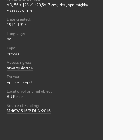
AD, 56 s. [28 k.] ; 20,5x17 cm ; rkp., opr. miękka
– zeszyt w linie
Date created:
1914–1917
Language:
pol
Type:
rękopis
Access rights:
otwarty dostęp
Format:
application/pdf
Location of original object:
BU Kielce
Source of Funding:
MNiSW-516/P-DUN/2016