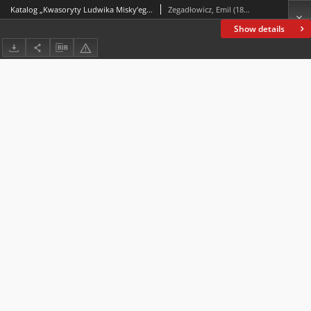
Katalog „Kwasoryty Ludwika Misky’ego wykonane w Krakowie w roku 1914, 1915, 1916”.
Zegadłowicz, Emil (1888-1941)
Show details