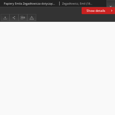
Papiery Emila Zegadłowicza dotyczące Ministerstwa Sztuki i Kultury – „W Ministerstwie Kultury i Sztuki”, artykuł
Zegadłowicz, Emil (1888-1941)
Show details