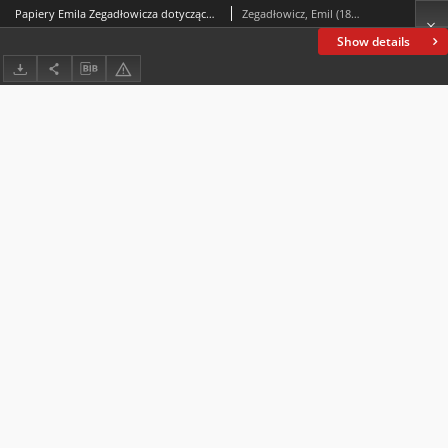
Papiery Emila Zegadłowicza dotyczące Ministerstwa Sztuki i Kultury – „W Ministerstwie Kultury i Sztuki”, artykuł
Zegadłowicz, Emil (1888-1941)
Show details