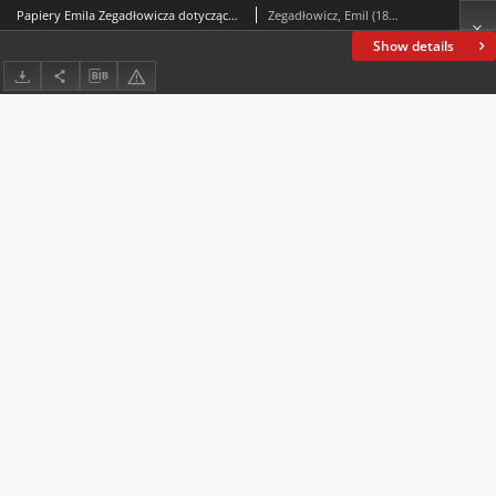
Papiery Emila Zegadłowicza dotyczące Ministerstwa Sztuki i Kultury – pisma, które wyszły z MSiK
Zegadłowicz, Emil (1888-1941)
Show details