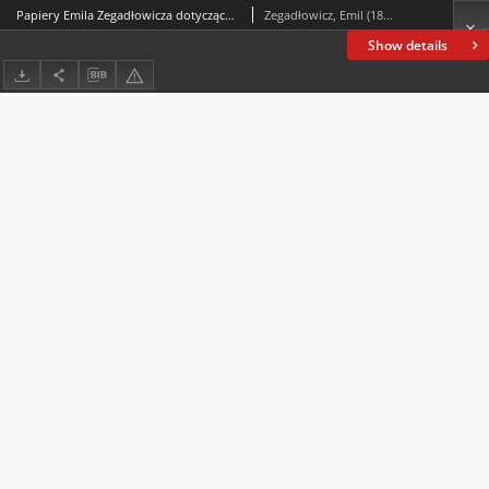
Papiery Emila Zegadłowicza dotyczące Ministerstwa Sztuki i Kultury – pisma, które wyszły z MSiK
Zegadłowicz, Emil (1888-1941)
Show details