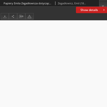
Papiery Emila Zegadłowicza dotyczące Ministerstwa Sztuki i Kultury – pisma, które wyszły z MSiK
Zegadłowicz, Emil (1888-1941)
Show details