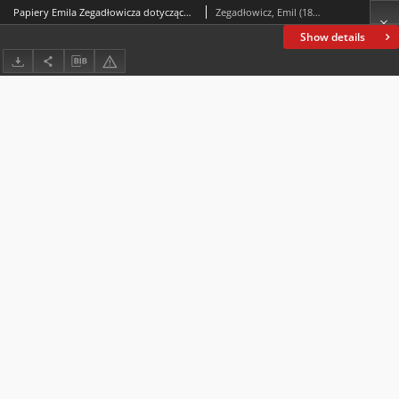
Papiery Emila Zegadłowicza dotyczące Ministerstwa Sztuki i Kultury – pisma, które wyszły z MSiK
Zegadłowicz, Emil (1888-1941)
Show details