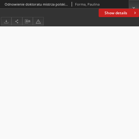
Odnowienie doktoratu mistrza polskiej pedagogiki profesora Tadeusza Pilcha (29 kwietnia 2022, Warszawa, Polska)
Forma, Paulina
Show details