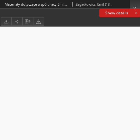
Materiały dotyczące współpracy Emila Zegadłowicza z rozgłośnią radiową w Poznaniu
Zegadłowicz, Emil (1888-1941)
Show details