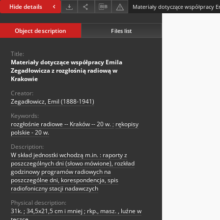
Hide details
Object description
Files list
Title:
Materiały dotyczące współpracy Emila
Zegadłowicza z rozgłośnią radiową w
Krakowie
Creator:
Zegadłowicz, Emil (1888-1941)
Keywords:
rozgłośnie radiowe -- Kraków -- 20 w.
;
rękopisy
polskie - 20 w.
Description:
W skład jednostki wchodzą m.in. : raporty z
poszczególnych dni (słowo mówione), rozkład
godzinowy programów radiowych na
poszczególne dni, korespondencja, spis
radiofoniczny stacji nadawczych
Physical description:
31k. ; 34,5x21,5 cm i mniej ; rkp., masz. , luźne w
teczce