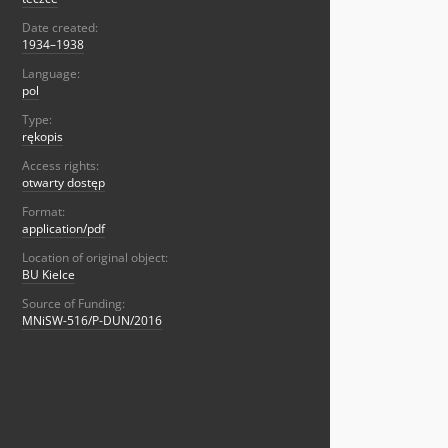
Date created:
1934–1938
Language:
pol
Type:
rękopis
Access rights:
otwarty dostęp
Format:
application/pdf
Location of original object:
BU Kielce
Source of Funding:
MNiSW-516/P-DUN/2016