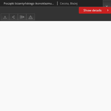
Początki bizantyńskiego ikonoklazmu (726-754). Teksty źródłowe, wstępy i opracowanie M. Jesiotr, ks. J. Naumowicz, przekład M. Jesiotr, Wydawnictwo Naukowe Uniwersytetu Kardynała Stefana Wyszyńskiego, Warszawa 2021, ss. 189
Cecota, Błażej
Show details