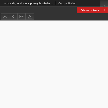
In hoc signo vinces – przejęcie władzy przez Abbasydów w średniowiecznej historiografii koptyjskiej
Cecota, Błażej
Show details