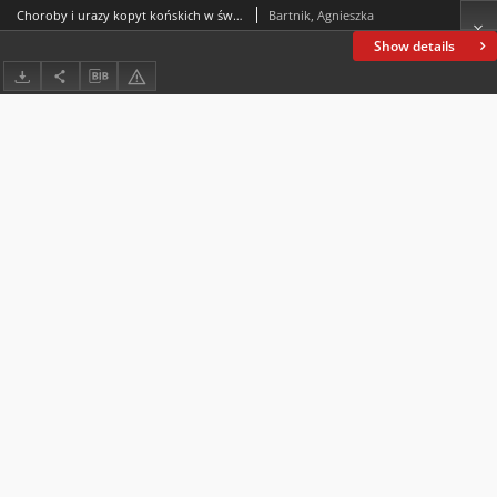
Choroby i urazy kopyt końskich w świetle Digestorum artis mulomedicinae libri Wegecjusza Renatusa
Bartnik, Agnieszka
Show details