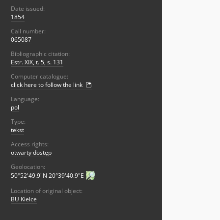
Date issued:
1854
Call number:
065087
Bibliographic citation:
Estr. XIX, t. 5, s. 131
Computer catalogue:
click here to follow the link
Language:
pol
Type:
tekst
Access rights:
otwarty dostęp
Geolocation:
50°52'49.9"N 20°39'40.9"E
Location of original object:
BU Kielce