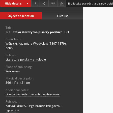
Hide details
Biblioteka starożytna pisarzy polsk
Object description
Files list
Title:
Biblioteka starożytna pisarzy polskich. T. 1
Contributor:
Wójcicki, Kazimierz Władysław (1807-1879).
Zebr.
Subject:
Literatura polska -- antologie
Place of publishing:
Warszawa
Physical description:
366, [1] s. ; 21 cm
Additional notes:
Drugie wydanie znacznie powiększone
Publisher:
nakład i druk S. Orgelbranda księgarza i
typografa