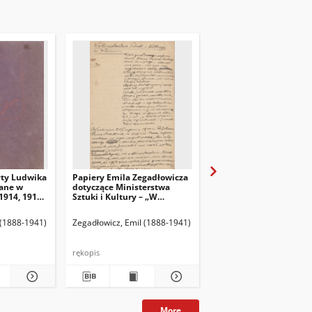
yty Ludwika
Papiery Emila Zegadłowicza
Papiery Emila Zegadło
ane w
dotyczące Ministerstwa
dotyczące Ministerstw
1914, 1915,
Sztuki i Kultury – „W
Sztuki i Kultury – pism
Ministerstwie Kultury i
które wyszły z MSiK
Sztuki”, artykuł
 (1888-1941)
Zegadłowicz, Emil (1888-1941)
Zegadłowicz, Emil (1888
rękopis
rękopis
More