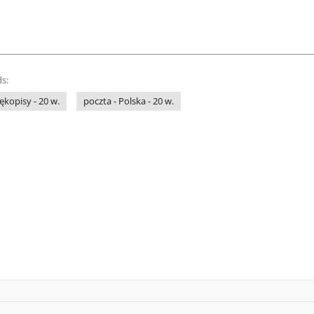
s:
ękopisy - 20 w.
poczta - Polska - 20 w.