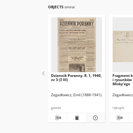
OBJECTS
similar
Dziennik Poranny. R. 1, 1940,
Fragment k
nr 3 (3 III)
i rysunków
Misky’ego
Zegadłowicz, Emil (1888-1941)
Reischer Leopold 
Zegadłowicz
gazeta
rękopis