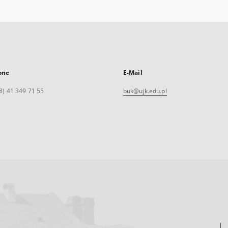
one
E-Mail
8) 41 349 71 55
buk@ujk.edu.pl