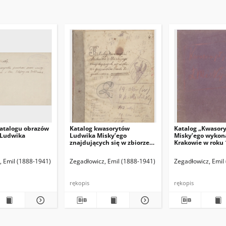
atalogu obrazów
Katalog kwasorytów
Katalog „Kwasor
 Ludwika
Ludwika Misky’ego
Misky’ego wykon
znajdujących się w zbiorze
Krakowie w roku 
gorzeńskim Emila
1916”.
Zegadłowicza
(red. naczelny)
, Emil (1888-1941)
Hamann Bruno. Red. odpowiedzialny
Zegadłowicz, Emil (1888-1941)
Zegadłowicz, Emil
rękopis
rękopis