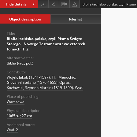
Hide details
Object description
Files list
Title:
Biblia łacińsko-polska, czyli Pismo Święte
Starego i Nowego Testamentu : we czterech
tomach. T. 2
Alternative title:
Biblia (łac., pol.)
Contributor:
Wujek, Jakub (1541-1597). Tł.
;
Menochio,
Giovanni Stefano (1576-1655). Oprac.
;
Kozłowski, Szymon Marcin (1819-1899). Wyd.
Place of publishing:
Warszawa
Physical description:
1065 s. ; 27 cm
Additional notes:
Wyd. 2