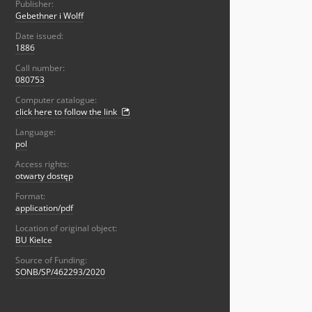
Publisher:
Gebethner i Wolff
Date issued:
1886
Call number:
080753
Computer catalogue:
click here to follow the link
Language:
pol
Access rights:
otwarty dostęp
Format:
application/pdf
Location of original object:
BU Kielce
Source of Funding:
SONB/SP/462293/2020