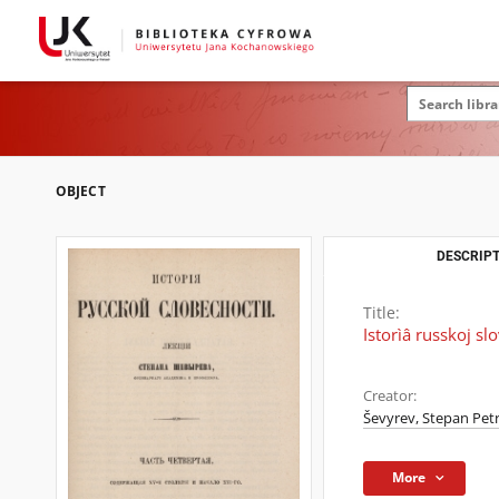
OBJECT
DESCRIPT
Title:
Istorìâ russkoj sl
Creator:
Ševyrev, Stepan Petr
More