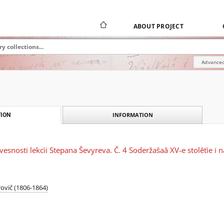
ABOUT PROJECT
Advanced
INFORMATION
ION
ovesnosti lekcìi Stepana Ševyreva. Č. 4 Soderžaŝaâ XV-e stolětìe i n
ovič (1806-1864)