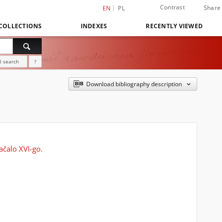
Contrast
Share
EN
PL
COLLECTIONS
INDEXES
RECENTLY VIEWED
 search
?
Download bibliography description
ačalo XVI-go.