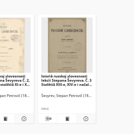
koj slovesnosti
Istorìâ russkoj slovesnosti
ana Ševyreva Č. 2,
lekcìi Stepana Ševyreva. Č. 3
tolětìâ XI-e i XII-
Stolětìâ XIII-e, XIV-e i načalo
nìem dvuh
XV-go.
českih snimkov
epan Petrovič (1806-1864)
Ševyrev, Stepan Petrovič (1806-1864)
tekst