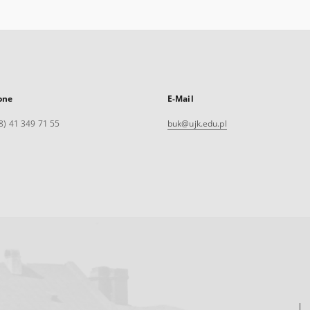
one
E-Mail
8) 41 349 71 55
buk@ujk.edu.pl