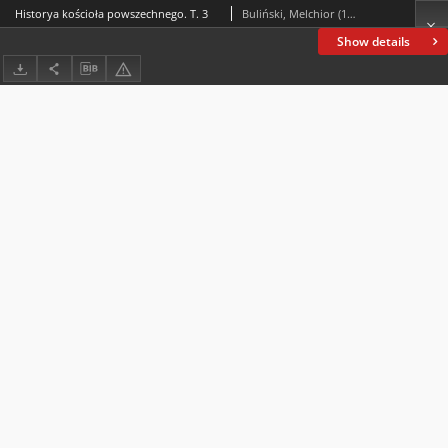
Historya kościoła powszechnego. T. 3
Buliński, Melchior (1810-1877)
Show details