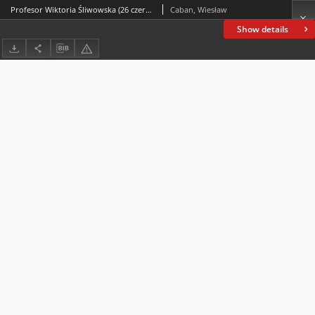
Profesor Wiktoria Śliwowska (26 czerwca 1931 – 27 grudnia 2021)
Caban, Wiesław
Show details