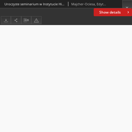
Uroczyste seminarium w Instytucie Historii Uniwersytetu Jana Kochanowskiego w Kielcach
Majcher-Ociesa, Edyta; Młynarczyk-Tomczyk, Anita
Show details