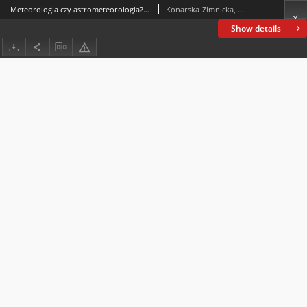
Meteorologia czy astrometeorologia? Rozważania na marginesie książki Anny Lawrence-Mathers Medieval Meteorology: Forecastingthe Weather from Aristotle to the Almanac, Cambridge:Cambridge University Press, 2020, 296 ss.
Konarska-Zimnicka, Sylwia
Show details