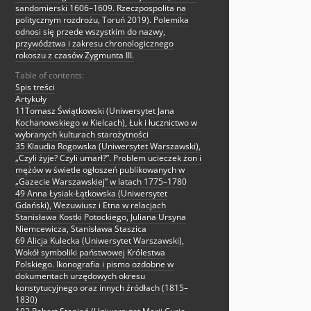
sandomierski 1606–1609. Rzeczpospolita na
politycznym rozdrożu, Toruń 2019). Polemika
odnosi się przede wszystkim do nazwy,
przywództwa i zakresu chronologicznego
rokoszu z czasów Zygmunta III.
Table of contents:
Spis treści
Artykuły
11Tomasz Świątkowski (Uniwersytet Jana
Kochanowskiego w Kielcach), Łuk i łucznictwo w
wybranych kulturach starożytności
35 Klaudia Rogowska (Uniwersytet Warszawski),
„Czyli żyje? Czyli umarł?”. Problem ucieczek żon i
mężów w świetle ogłoszeń publikowanych w
„Gazecie Warszawskiej” w latach 1775–1780
49 Anna Łysiak-Łątkowska (Uniwersytet
Gdański), Wezuwiusz i Etna w relacjach
Stanisława Kostki Potockiego, Juliana Ursyna
Niemcewicza, Stanisława Staszica
69 Alicja Kulecka (Uniwersytet Warszawski),
Wokół symboliki państwowej Królestwa
Polskiego. Ikonografia i pismo ozdobne w
dokumentach urzędowych okresu
konstytucyjnego oraz innych źródłach (1815–
1830)