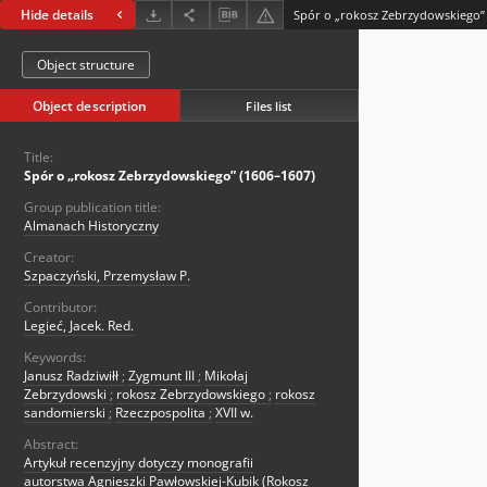
Hide details
Spór o „rokosz Zebrzydowskiego”
Object structure
Object description
Files list
Title:
Spór o „rokosz Zebrzydowskiego” (1606–1607)
Group publication title:
Almanach Historyczny
Creator:
Szpaczyński, Przemysław P.
Contributor:
Legieć, Jacek. Red.
Keywords:
Janusz Radziwiłł
;
Zygmunt III
;
Mikołaj
Zebrzydowski
;
rokosz Zebrzydowskiego
;
rokosz
sandomierski
;
Rzeczpospolita
;
XVII w.
Abstract:
Artykuł recenzyjny dotyczy monografii
autorstwa Agnieszki Pawłowskiej-Kubik (Rokosz