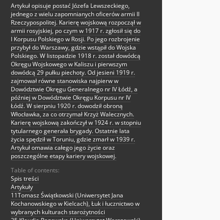
Artykuł opisuje postać Józefa Lewszeckiego,
jednego z wielu zapomnianych oficerów armii II
Rzeczypospolitej. Karierę wojskową rozpoczął w
armii rosyjskiej, po czym w 1917 r. zgłosił się do
I Korpusu Polskiego w Rosji. Po jego rozbrojenie
przybył do Warszawy, gdzie wstąpił do Wojska
Polskiego. W listopadzie 1918 r. został dowódcą
Okręgu Wojskowego w Kaliszu i pierwszym
dowódcą 29 pułku piechoty. Od jesieni 1919 r.
zajmował równe stanowiska najpierw w
Dowództwie Okręgu Generalnego nr IV Łódź, a
później w Dowództwie Okręgu Korpusu nr IV
Łódź. W sierpniu 1920 r. dowodził obroną
Włocławka, za co otrzymał Krzyż Walecznych.
Karierę wojskową zakończył w 1924 r. w stopniu
tytularnego generała brygady. Ostatnie lata
życia spędził w Toruniu, gdzie zmarł w 1939 r.
Artykuł omawia całego jego życie oraz
poszczególne etapy kariery wojskowej.
Table of contents:
Spis treści
Artykuły
11Tomasz Świątkowski (Uniwersytet Jana
Kochanowskiego w Kielcach), Łuk i łucznictwo w
wybranych kulturach starożytności