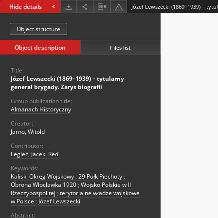
Hide details
Object structure
Object description
Files list
Title:
Józef Lewszecki (1869–1939) – tytularny
generał brygady. Zarys biografii
Group publication title:
Almanach Historyczny
Creator:
Jarno, Witold
Contributor:
Legieć, Jacek. Red.
Keywords:
Kaliski Okręg Wojskowy
;
29 Pułk Piechoty
;
Obrona Włocławka 1920
;
Wojsko Polskie w II
Rzeczypospolitej
;
terytorialne władze wojskowe
w Polsce
;
Józef Lewszecki
Abstract: