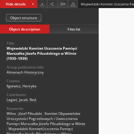
Hide details
Object structure
Object description
Files list
Title:
Wojewódzki Komitet Uczczenia Pamięci
Marszałka Józefa Piłsudskiego w Wilnie
(1935–1939)
Group publication title:
Almanach Historyczny
Creator:
Ilgiewicz, Henryka
Contributor:
Legieć, Jacek. Red.
Keywords:
Wilno
;
Józef Piłsudski
;
Komitet Obywatelskie
Uroczystości Pogrzebowych i Uwiecznienia
Pamięci Marszałka Józefa Piłsudskiego w Wilnie
;
Wojewódzki KomitetUczczenia Pamięci
Marszałka Józefa Piłsudskiego w Wilnie