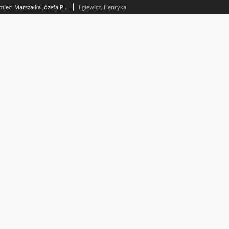
Wojewódzki Komitet Uczczenia Pamięci Marszałka Józefa Piłsudskiego w Wilnie (1935–1939)
Ilgiewicz, Henryka