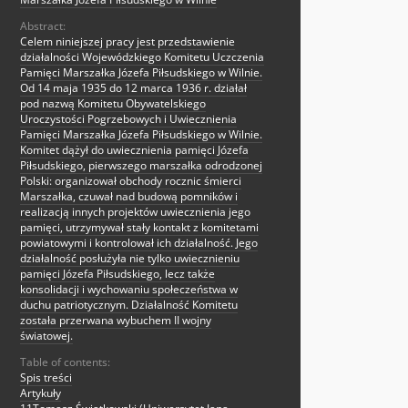
Abstract:
Celem niniejszej pracy jest przedstawienie
działalności Wojewódzkiego Komitetu Uczczenia
Pamięci Marszałka Józefa Piłsudskiego w Wilnie.
Od 14 maja 1935 do 12 marca 1936 r. działał
pod nazwą Komitetu Obywatelskiego
Uroczystości Pogrzebowych i Uwiecznienia
Pamięci Marszałka Józefa Piłsudskiego w Wilnie.
Komitet dążył do uwiecznienia pamięci Józefa
Piłsudskiego, pierwszego marszałka odrodzonej
Polski: organizował obchody rocznic śmierci
Marszałka, czuwał nad budową pomników i
realizacją innych projektów uwiecznienia jego
pamięci, utrzymywał stały kontakt z komitetami
powiatowymi i kontrolował ich działalność. Jego
działalność posłużyła nie tylko uwiecznieniu
pamięci Józefa Piłsudskiego, lecz także
konsolidacji i wychowaniu społeczeństwa w
duchu patriotycznym. Działalność Komitetu
została przerwana wybuchem II wojny
światowej.
Table of contents:
Spis treści
Artykuły