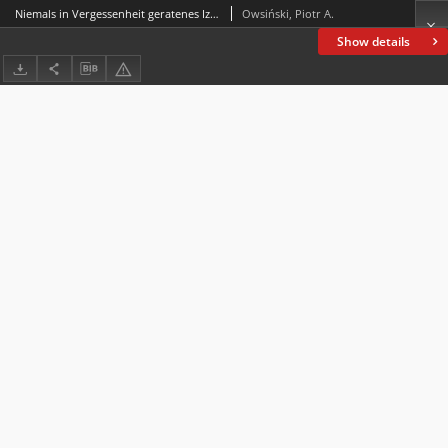
Niemals in Vergessenheit geratenes Izbica/Ischbitze
Owsiński, Piotr A.
Show details