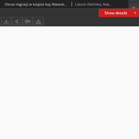
Obraz migracji w książce Issy Watanbe „Migranci”
Latoch-Zielińska, Małgorzata
Show details